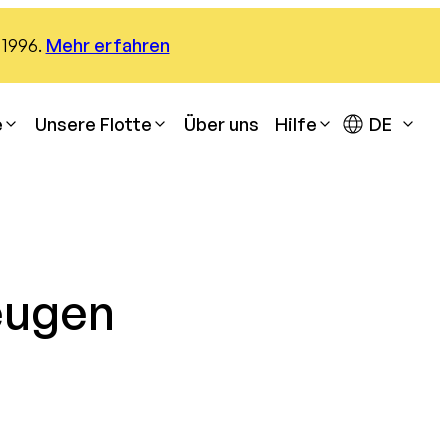
 1996.
Mehr erfahren
e
Unsere Flotte
Über uns
Hilfe
Hafen Motril
eugen
Hafen Marina del Este